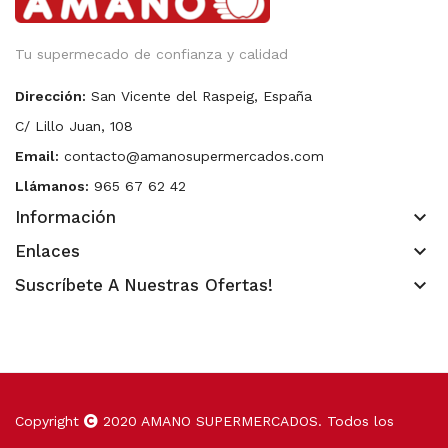
Tu supermecado de confianza y calidad
Dirección:
San Vicente del Raspeig, España
C/ Lillo Juan, 108
Email:
contacto@amanosupermercados.com
Llámanos:
965 67 62 42
keyboard_arrow_down
Información
keyboard_arrow_down
Enlaces
keyboard_arrow_down
Suscríbete A Nuestras Ofertas!
Copyright
2020
AMANO SUPERMERCADOS
. Todos los