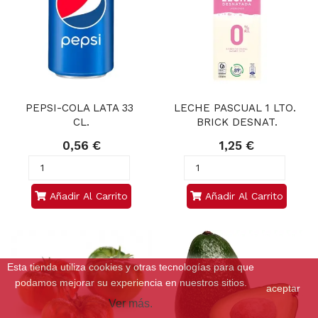
PEPSI-COLA LATA 33 
LECHE PASCUAL 1 LTO. 
CL.
BRICK DESNAT.
0,56 €
1,25 €
Añadir Al Carrito
Añadir Al Carrito
Esta tienda utiliza cookies y otras tecnologías para que
podamos mejorar su experiencia en nuestros sitios.
aceptar
Ver más.