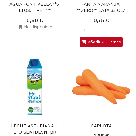
AGUA FONT VELLA 1'5 
FANTA NARANJA 
LTOS. ""PET"""
""ZERO"" LATA 33 CL."
0,60 €
0,75 €
No disponible
Añadir Al Carrito
LECHE ASTURIANA 1 
CARLOTA
LTO SEMIDESN. BR