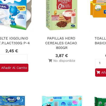
SLTE IOGOLINIO 
PAPILLAS HERO 
TOALL
.P.LACT.100G P-4
CEREALES CACAO 
BASIC
800GR
2,45 €
3,87 €
No disponible
Añadir Al Carrito
Aña