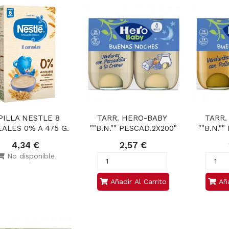
PILLA NESTLE 8 
TARR. HERO-BABY 
TARR.
ALES 0% A 475 G.
""B.N."" PESCAD.2X200"
""B.N."
4,34 €
2,57 €
No disponible
Añadir Al Carrito
Aña