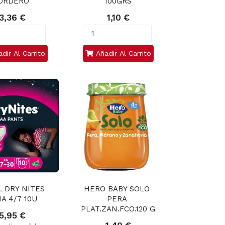
ORDERO 
100GRS
3,36 €
1,10 €
dir Al Carrito
Añadir Al Carrito
 DRY NITES 
HERO BABY SOLO 
A 4/7 10U
PERA 
PLAT.ZAN.FCO.120 G
5,95 €