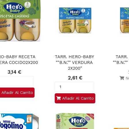
O-BABY RECETA 
TARR. HERO-BABY 
TARR.
ERA COCIDO2X200
""B.N."" VERDURA 
""B.N."
2X200"
3,14 €
2,61 €
No
Añadir Al Carrito
Añadir Al Carrito