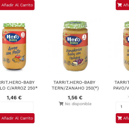
Añadir Al Carrito
Aña
RIT.HERO-BABY 
TARRIT.HERO-BABY 
TARRI
LO C/ARROZ 250*
TERN/ZANAHO 250(*)
PAVO/V
1,46 €
1,56 €
No disponible
Añadir Al Carrito
Aña