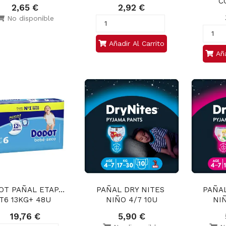
C
2,65 €
2,92 €
No disponible
Añadir Al Carrito
Aña
T PAÑAL ETAPAS 
PAÑAL DRY NITES 
PAÑAL
T6 13KG+ 48U
NIÑO 4/7 10U
NIÑ
19,76 €
5,90 €