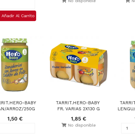
No disponible
No
Añadir Al Carrito
RIT.HERO-BABY 
TARRIT.HERO-BABY 
TARRI
AN/ARROZ/250G
FR. VARIAS 2X130 G
LENGU/
1,50 €
1,85 €
No disponible