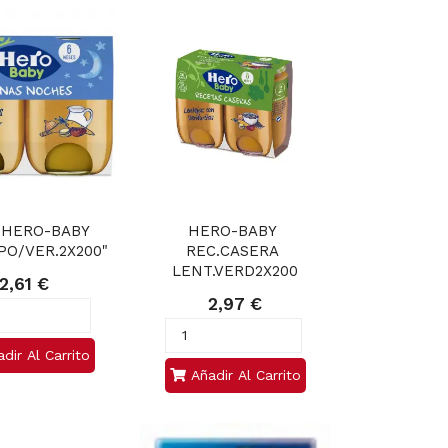
 HERO-BABY 
HERO-BABY 
" PO/VER.2X200"
REC.CASERA 
LENT.VERD2X200
2,61 €
2,97 €
dir Al Carrito
Añadir Al Carrito