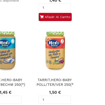
1,40 €
 disponible
Añadir Al Carrito
T.HERO-BABY 
TARRIT.HERO-BABY 
BECHM 250(*)
POLL/TER/VER 250(*
1,45 €
1,50 €