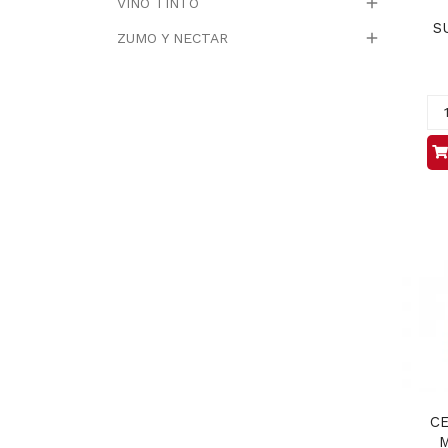

VINO TINTO
S

ZUMO Y NECTAR
C
M