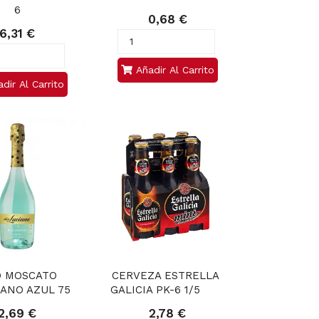
6
0,68 €
6,31 €
Añadir Al Carrito
dir Al Carrito
 MOSCATO 
CERVEZA ESTRELLA 
IANO AZUL 75
GALICIA PK-6 1/5       
2,69 €
2,78 €