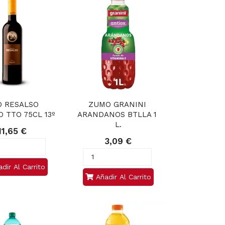
O RESALSO 
ZUMO GRANINI 
 TTO 75CL 13º
ARANDANOS BTLLA 1 
L.
11,65 €
3,09 €
dir Al Carrito
Añadir Al Carrito