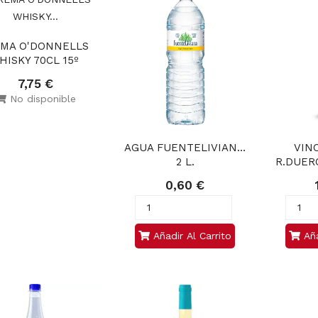
MA O'DONNELLS 
HISKY 70CL 15º 
7,75 €
No disponible
AGUA FUENTELIVIANA 
VIN
2 L.
R.DUERO
0,60 €
Añadir Al Carrito
Aña