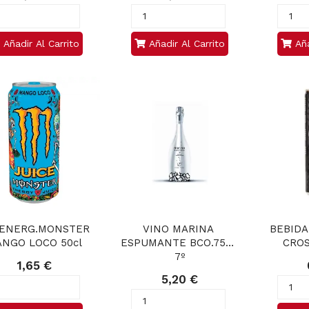
Añadir Al Carrito
Añadir Al Carrito
Aña
.ENERG.MONSTER 
VINO MARINA 
BEBIDA
NGO LOCO 50cl
ESPUMANTE BCO.75CL 
CROS
7º
1,65 €
5,20 €