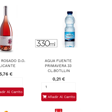
 ROSADO D.O. 
AGUA FUENTE 
LICANTE
PRIMAVERA 33 
CL.BOTLLIN
5,76 €
0,21 €
dir Al Carrito
Añadir Al Carrito