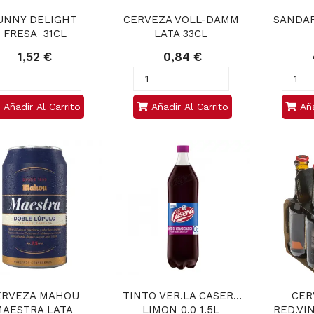
UNNY DELIGHT 
CERVEZA VOLL-DAMM 
SANDAR
FRESA  31CL
LATA 33CL 
1,52 €
0,84 €
Añadir Al Carrito
Añadir Al Carrito
Aña
ERVEZA MAHOU 
TINTO VER.LA CASERA 
CER
AESTRA LATA 
LIMON 0.0 1.5L 
RED.VIN