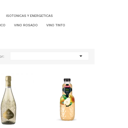
ISOTONICAS Y ENERGETICAS
NCO
VINO ROSADO
VINO TINTO

or: