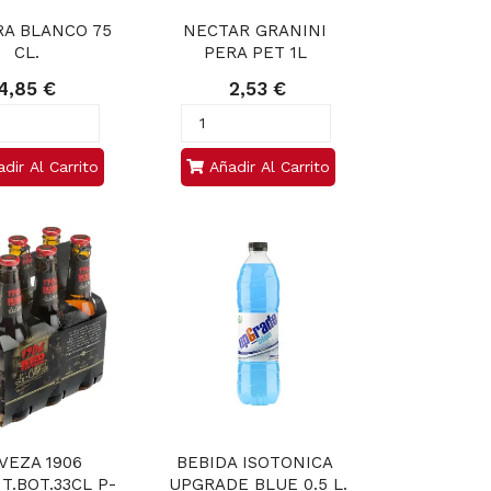
A BLANCO 75 
NECTAR GRANINI 
CL.
PERA PET 1L 
4,85 €
2,53 €
dir Al Carrito
Añadir Al Carrito
VEZA 1906 
BEBIDA ISOTONICA 
T.BOT.33CL P-
UPGRADE BLUE 0.5 L.