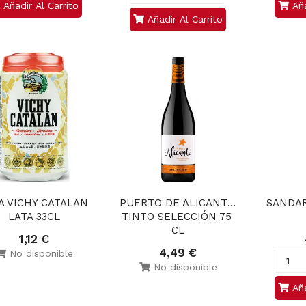
Añadir Al Carrito
Aña
Añadir Al Carrito
 VICHY CATALAN 
PUERTO DE ALICANTE 
SANDAR
LATA 33CL
TINTO SELECCIÓN 75 
CL
1,12 €
4,49 €
No disponible
No disponible
Aña