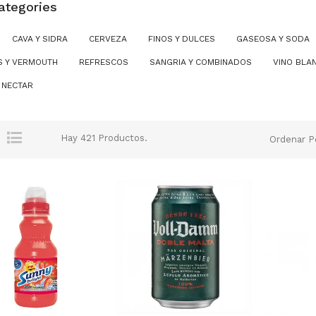
ategories
CAVA Y SIDRA
CERVEZA
FINOS Y DULCES
GASEOSA Y SODA
S Y VERMOUTH
REFRESCOS
SANGRIA Y COMBINADOS
VINO BLA
 NECTAR
Hay 421 Productos.
Ordenar P