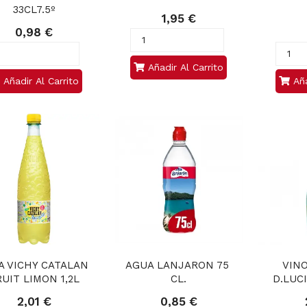
33CL7.5º
1,95 €
0,98 €
Añadir Al Carrito
Añadir Al Carrito
Aña
 VICHY CATALAN 
AGUA LANJARON 75 
VINO
RUIT LIMON 1,2L
CL.
D.LUC
2,01 €
0,85 €