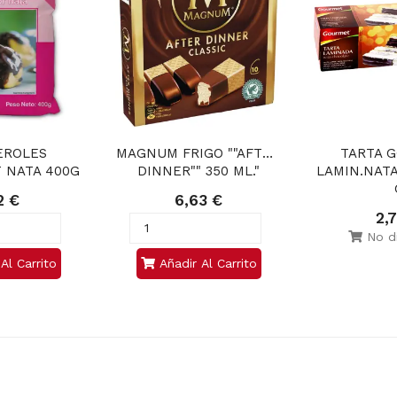
ROLES 
MAGNUM FRIGO ""AFTER 
TARTA G
 NATA 400G
DINNER"" 350 ML."
LAMIN.NATA
2 €
6,63 €
2,
No di
Al Carrito
Añadir Al Carrito