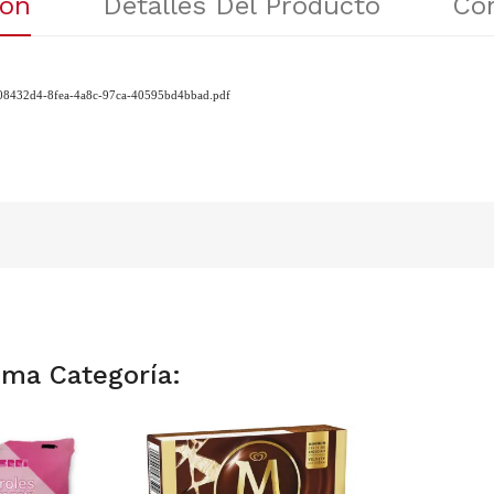
ión
Detalles Del Producto
Co
/408432d4-8fea-4a8c-97ca-40595bd4bbad.pdf
sma Categoría: