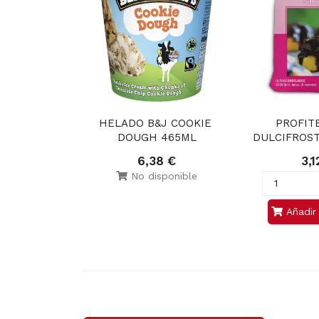
HELADO B&J COOKIE 
PROFITE
DOUGH 465ML
DULCIFROST
6,38 €
3,1
No disponible
Añadir 