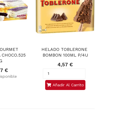
OURMET 
HELADO TOBLERONE 
 CHOCO.525 
BOMBON 100ML P/4U
G
4,57 €
77 €
sponible
Añadir Al Carrito