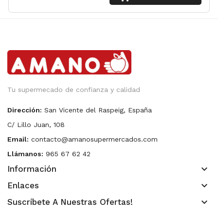
Tu supermecado de confianza y calidad
Dirección:
San Vicente del Raspeig, España
C/ Lillo Juan, 108
Email:
contacto@amanosupermercados.com
Llámanos:
965 67 62 42
keyboard_arrow_down
Información
keyboard_arrow_down
Enlaces
keyboard_arrow_down
Suscríbete A Nuestras Ofertas!